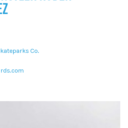
EZ
Skateparks Co.
ards.com