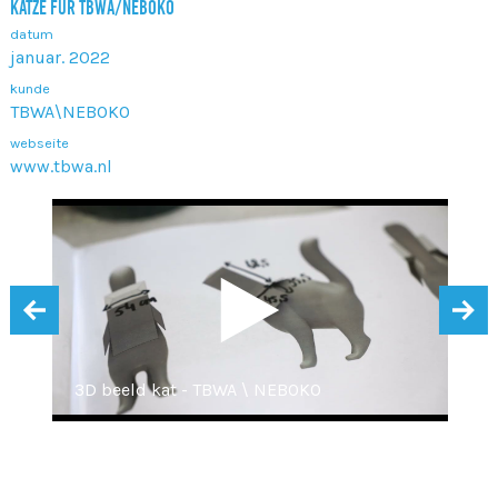
KATZE FÜR TBWA/NEBOKO
datum
januar. 2022
kunde
TBWA\NEBOKO
webseite
www.tbwa.nl
‹
›
3D beeld kat - TBWA \ NEBOKO