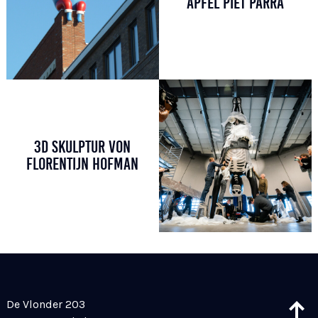
APFEL PIET PARRA
3D SKULPTUR VON
FLORENTIJN HOFMAN
De Vlonder 203