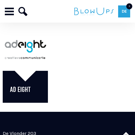
3
DE
AD EIGHT
De Vlonder 203