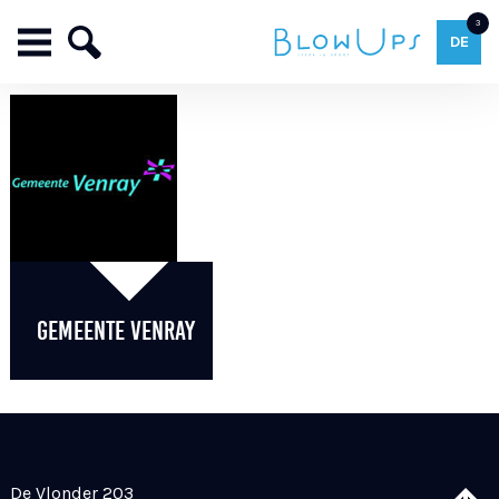
3
DE
GEMEENTE VENRAY
De Vlonder 203