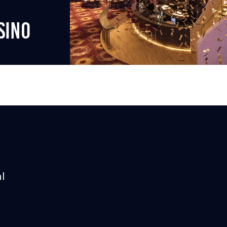
SINO
l