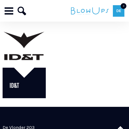
3
DE
ID&T
De Vlonder 203