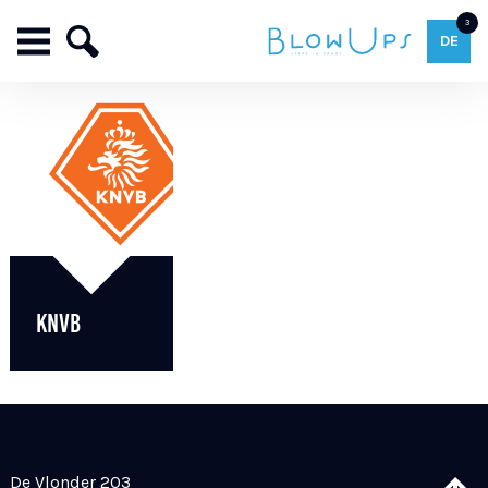
3
DE
KNVB
De Vlonder 203