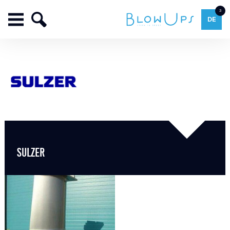
3
DE
SULZER