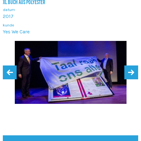
XL BUCH AUS POLYESTER
datum
2017
kunde
Yes We Care
‹
›