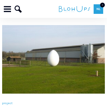
3
NL
project