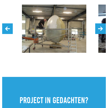
‹
›
Project in gedachten?