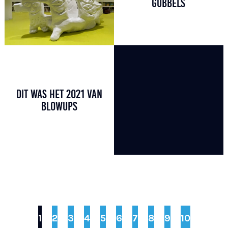
GUBBELS
DIT WAS HET 2021 VAN
BLOWUPS
1
2
3
4
5
6
7
8
9
10