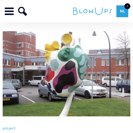
3
NL
project