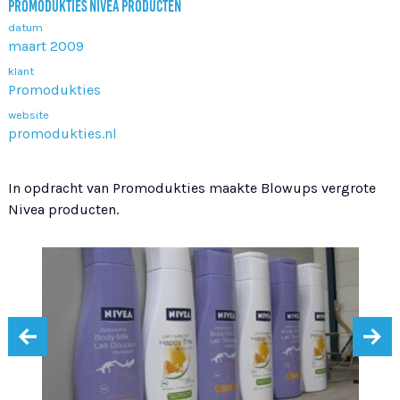
PROMODUKTIES NIVEA PRODUCTEN
datum
maart 2009
klant
Promodukties
website
promodukties.nl
In opdracht van Promodukties maakte Blowups vergrote
Nivea producten.
‹
›