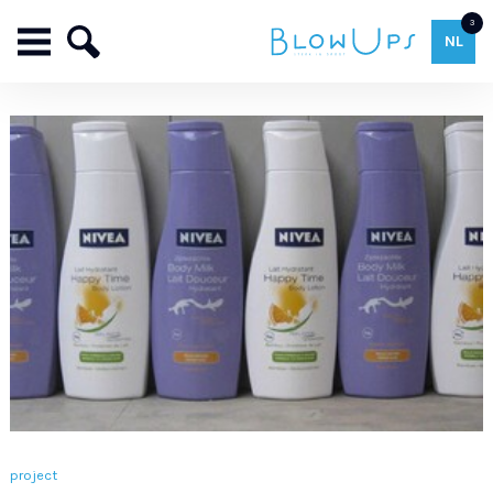
3
NL
project