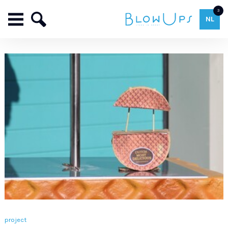
3
NL
project