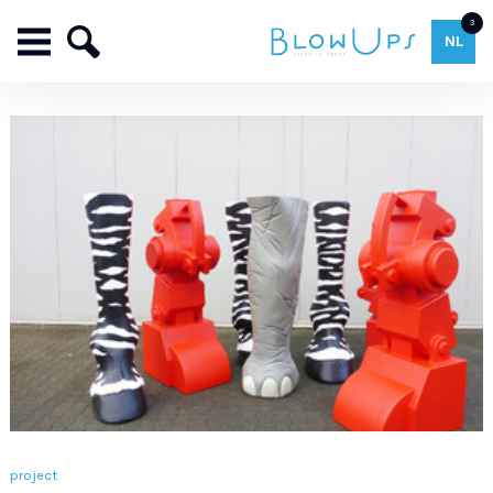
3
NL
project