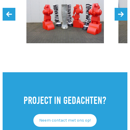
‹
›
Project in gedachten?
Neem contact met ons op!