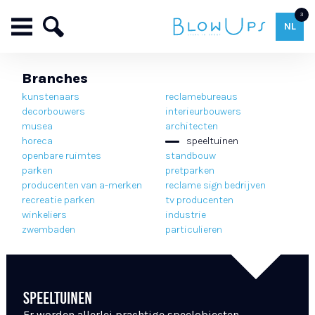
3
NL
Branches
kunstenaars
reclamebureaus
decorbouwers
interieurbouwers
musea
architecten
horeca
speeltuinen
openbare ruimtes
standbouw
parken
pretparken
producenten van a-merken
reclame sign bedrijven
recreatie parken
tv producenten
winkeliers
industrie
zwembaden
particulieren
SPEELTUINEN
Er worden allerlei prachtige speelobjecten