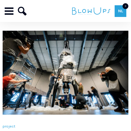
3
NL
project