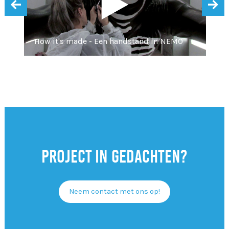
‹
›
How it's made - Een handstand in NEMO
Project in gedachten?
Neem contact met ons op!